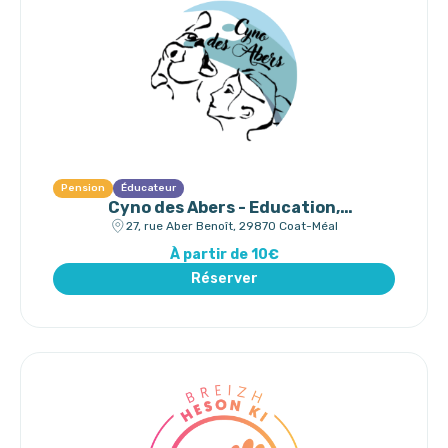
Pension
Éducateur
Cyno des Abers - Education,
Comportement, Pension, Coach
27, rue Aber Benoît, 29870 Coat-Méal
Mantrailing
À partir de 10€
Réserver