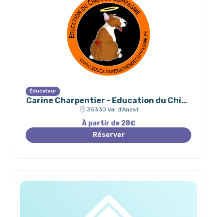
Éducateur
Carine Charpentier - Education du Chien
de Compagnie
35330 Val d'Anast
À partir de 28€
Réserver