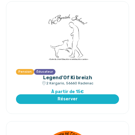
Pension
Éducateur
Legend'Of Ki breizh
2 Kergario, 56660 Radenac
À partir de 15€
Réserver