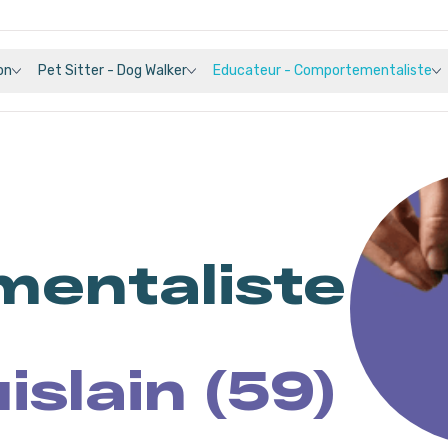
on
Pet Sitter - Dog Walker
Educateur - Comportementaliste
entaliste
islain (59)