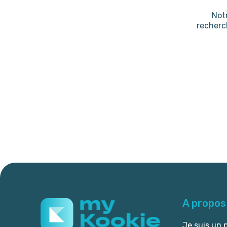
Not
recherc
A propos
Je suis un 