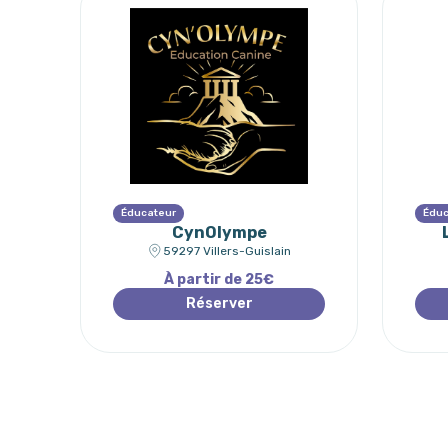
Éducateur
Éduc
CynOlympe
59297 Villers-Guislain
À partir de 25€
Réserver