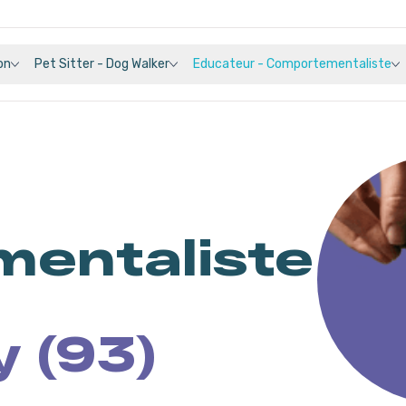
on
Pet Sitter - Dog Walker
Educateur - Comportementaliste
entaliste
y (93)