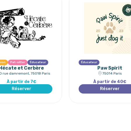
sion
Pet-sitter
Éducateur
Éducateur
Hécate et Cerbère
Paw Spirit
0 rue damremont, 75018 Paris
75014 Paris
À partir de 7€
À partir de 40€
Réserver
Réserver