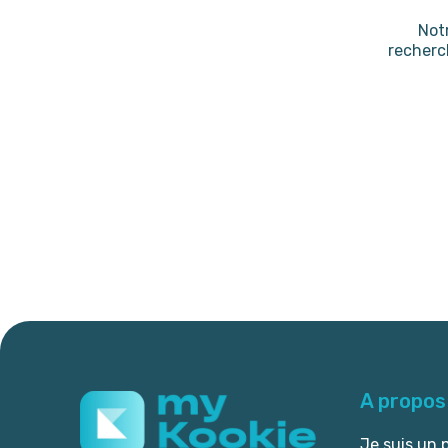
Not
recherc
A propos
Je suis un 