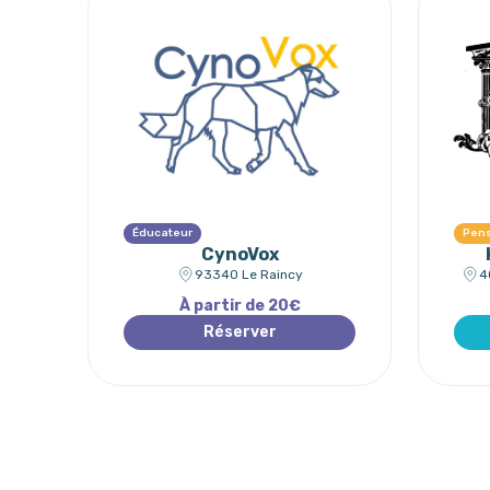
Éducateur
Pen
CynoVox
93340 Le Raincy
4
À partir de 20€
Réserver