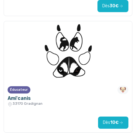
Dès
30€
Éducateur
Ami'canis
33170 Gradignan
Dès
10€