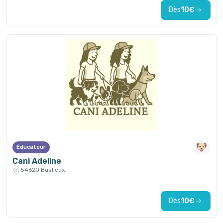
Dès
10€
Éducateur
Cani Adeline
54620 Baslieux
Dès
10€