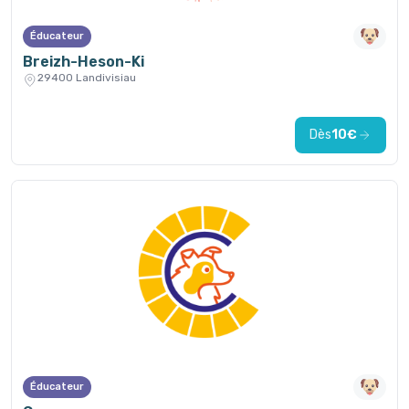
Éducateur
Breizh-Heson-Ki
29400 Landivisiau
Dès
10€
Éducateur