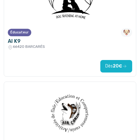
Éducateur
AI K9
66420 BARCARÉS
Dès
20€