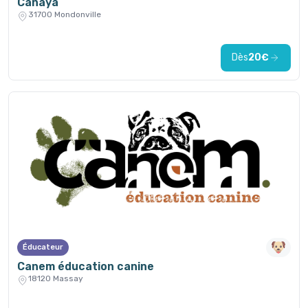
Canaya
31700 Mondonville
Dès
20€
Éducateur
Canem éducation canine
18120 Massay