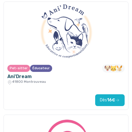
Pet-sitter
Éducateur
Ani'Dream
41800 Montrouveau
Dès
16€