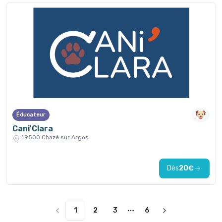
Éducateur
Cani'Clara
49500 Chazé sur Argos
Dès
20€
1
2
3
6
More pages