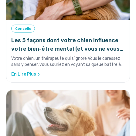
Conseils
Les 5 façons dont votre chien influence
votre bien-être mental (et vous ne vous
en rendez même pas compte)
Votre chien, un thérapeute qui s’ignore Vous le caressez
sans y penser, vous souriez en voyant sa queue battre à
toute v...
En Lire Plus