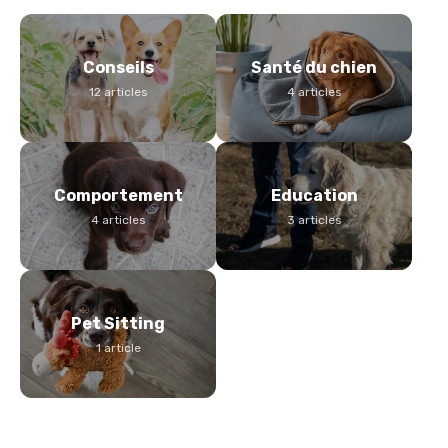
Conseils
Santé du chien
12
article
s
4
article
s
Comportement
Education
4
article
s
3
article
s
Pet Sitting
1
article