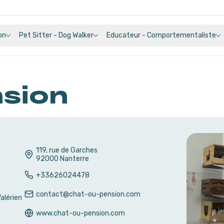
on
Pet Sitter - Dog Walker
Educateur - Comportementaliste
nsion
119, rue de Garches
92000
Nanterre
+33626024478
contact@chat-ou-pension.com
alérien
www.chat-ou-pension.com