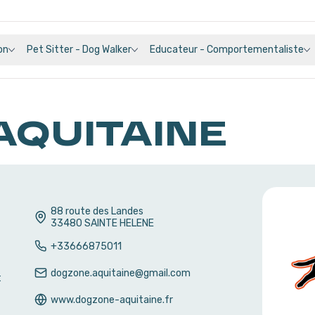
on
Pet Sitter - Dog Walker
Educateur - Comportementaliste
AQUITAINE
88 route des Landes
33480
SAINTE HELENE
+33666875011
dogzone.aquitaine@gmail.com
t
www.dogzone-aquitaine.fr