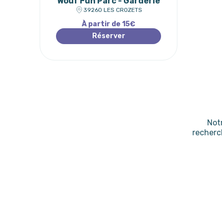
Wouf Fun Parc - Garderie
39260 LES CROZETS
À partir de 15€
Réserver
Not
recherc