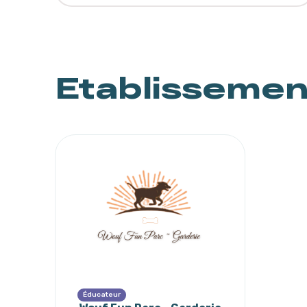
Etablisseme
Éducateur