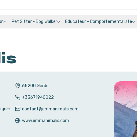
on
Pet Sitter - Dog Walker
Educateur - Comportementaliste
is
65200
Gerde
+33671940022
agnie
contact@emmanimalis.com
www.emmanimalis.com
t