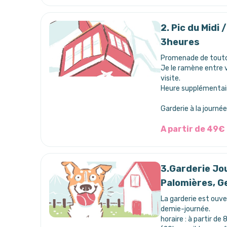
2. Pic du Midi
3heures
Promenade de toutou
Je le ramène entre 
visite.
Heure supplémentair
Garderie à la journé
A partir de 49€
3.Garderie Jou
Palomières, G
La garderie est ouver
demie-journée.
horaire : à partir d