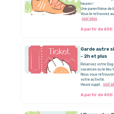
heures !
Une parenthèse de b
Vous le retrouvez a
voir plus
A partir de 60€
Garde autre si
- 2h et plus
Réservez votre Dog-
vacances ou le lieu 
Nous vous retrouvon
votre activité.
Heure suppl…
voir p
A partir de 40€