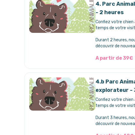
4. Parc Anima
- 2 heures
Confiez votre chien 
temps de votre visit
Durant 2 heures, nou
découvrir de nouvea
A partir de 39€
4.b Parc Anim
explorateur -
Confiez votre chien 
temps de votre visit
Durant 3 heures, nou
découvrir de nouvea