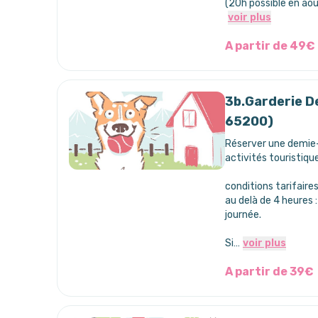
(20h possible en ao
voir plus
A partir de 49€
3b.Garderie D
65200)
Réserver une demie-
activités touristique
conditions tarifaires
au delà de 4 heures 
journée.
Si…
voir plus
A partir de 39€