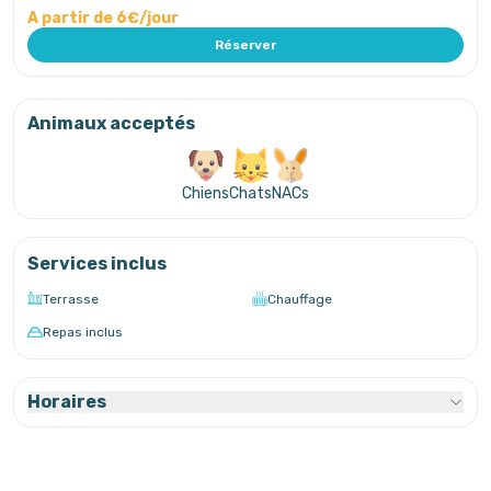
A partir de 6€/jour
Réserver
Animaux acceptés
Chiens
Chats
NACs
Services inclus
Terrasse
Chauffage
Repas inclus
Horaires