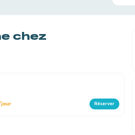
ne chez
/jour
Réserver