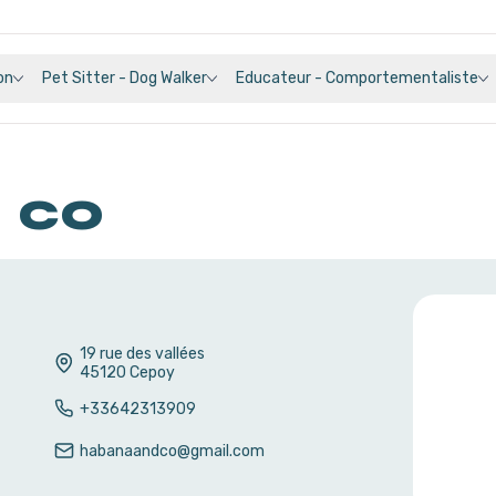
on
Pet Sitter - Dog Walker
Educateur - Comportementaliste
 co
19 rue des vallées
45120
Cepoy
+33642313909
habanaandco@gmail.com