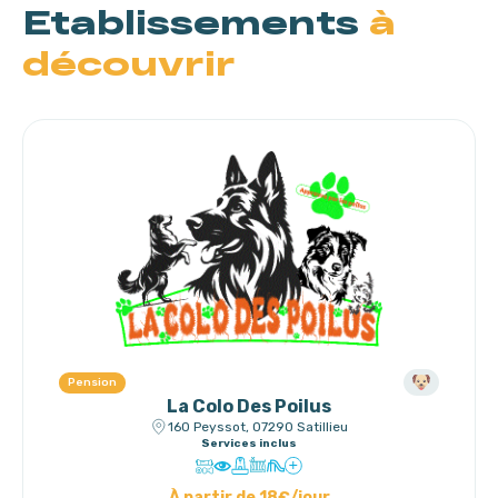
Etablissements
à
découvrir
Pension
La Colo Des Poilus
160 Peyssot, 07290 Satillieu
Services inclus
À partir de 18€/jour