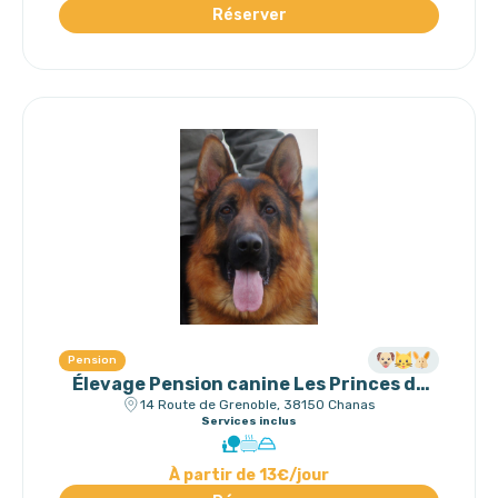
Réserver
Pension
Élevage Pension canine Les Princes de
Sarvar
14 Route de Grenoble, 38150 Chanas
Services inclus
À partir de 13€/jour