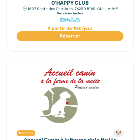
O'HAPPY CLUB
1507 Sente des Forrières, 76230 BOIS-GUILLAUME
Services inclus
À partir de 18€/jour
Réserver
Pension
Accueil Canin à la Ferme de la Motte