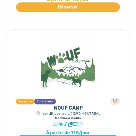
Réserver
Pension
Éducateur
WOUF CAMP
lieu-dit Levrault, 11290 MONTREAL
Services inclus
À partir de 17€/jour