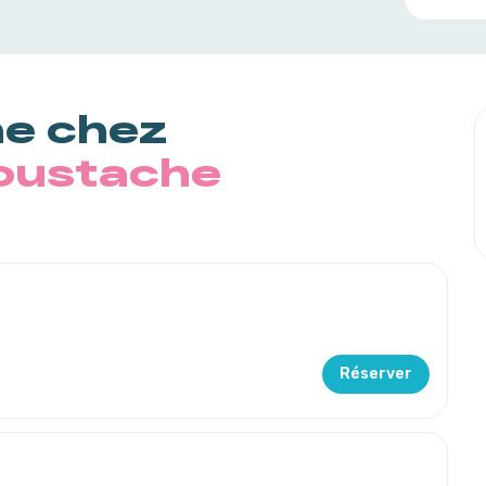
ne chez
oustache
Réserver