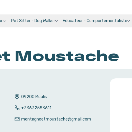
on
Pet Sitter - Dog Walker
Educateur - Comportementaliste
et Moustache
09200
Moulis
+33632583611
montagneetmoustache@gmail.com