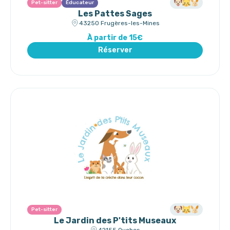
Pet-sitter
Éducateur
Les Pattes Sages
43250 Frugères-les-Mines
À partir de 15€
Réserver
Pet-sitter
Le Jardin des P'tits Museaux
42155 Ouches