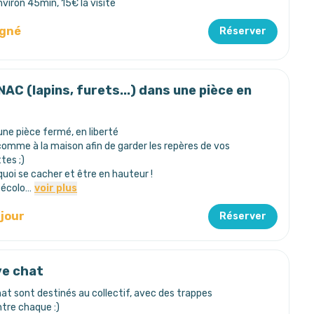
nviron 45min, 15€ la visite
igné
Réserver
NAC (lapins, furets...) dans une pièce en
e pièce fermé, en liberté
mme à la maison afin de garder les repères de vos
tes ;)
quoi se cacher et être en hauteur !
 écolo…
voir plus
/jour
Réserver
ve chat
hat sont destinés au collectif, avec des trappes
re chaque :)