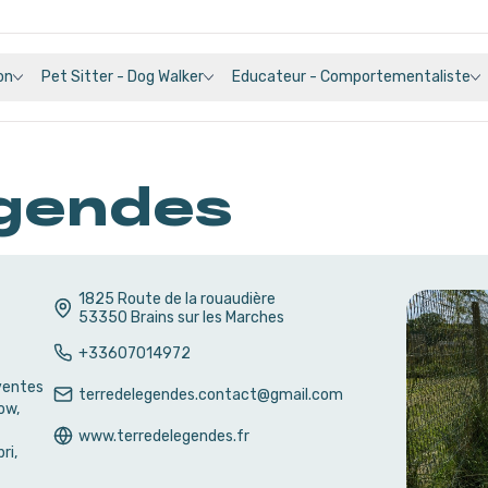
on
Pet Sitter - Dog Walker
Educateur - Comportementaliste
égendes
1825 Route de la rouaudière
53350
Brains sur les Marches
+33607014972
ventes
terredelegendes.contact@gmail.com
ow,
www.terredelegendes.fr
ri,