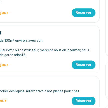
f
/jour
Réserver
l
de 100m² environ, avec abri.
.
gueur et / ou destructeur, merci de nous en informer, nous
 de garde adapté.
/jour
Réserver
accueil des lapins. Alternative à nos pièces pour chat.
jour
Réserver