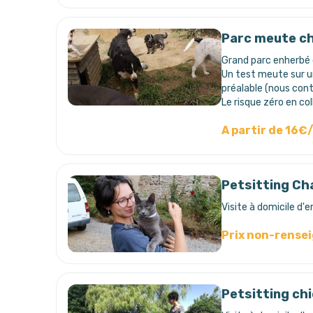
Parc meute ch
Grand parc enherbé 
Un test meute sur un 
préalable (nous cont
Le risque zéro en col
A partir de 16€
Petsitting Ch
Visite à domicile d'e
Prix non-rense
Petsitting ch