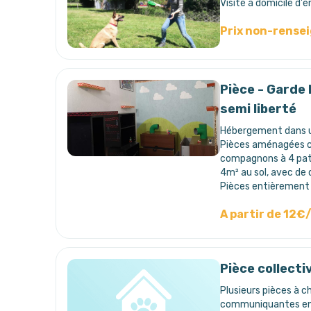
Visite à domicile d'e
Prix non-rense
Pièce - Garde 
semi liberté
Hébergement dans un
Pièces aménagées co
compagnons à 4 pat
4m² au sol, avec de 
Pièces entièrement
A partir de 12€
Pièce collecti
Plusieurs pièces à c
communiquantes ent