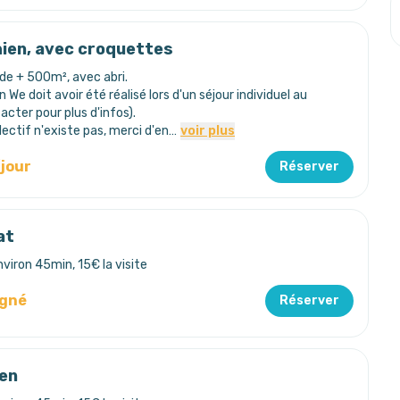
ien, avec croquettes
de + 500m², avec abri.
We doit avoir été réalisé lors d'un séjour individuel au
acter pour plus d'infos).
lectif n'existe pas, merci d'en…
voir plus
/jour
Réserver
at
nviron 45min, 15€ la visite
igné
Réserver
ien