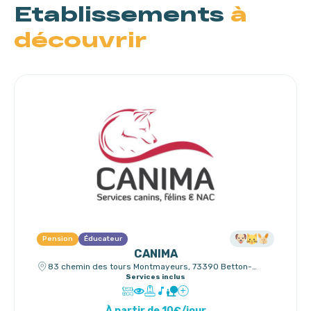
Etablissements
à
découvrir
Pension
Éducateur
CANIMA
83 chemin des tours Montmayeurs, 73390 Betton-
Bettonet
Services inclus
À partir de 10€/jour