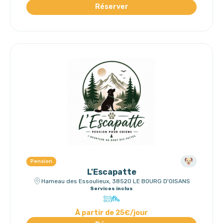
Réserver
Pension
L'Escapatte
Hameau des Essoulieux, 38520 LE BOURG D'OISANS
Services inclus
À partir de 25€/jour